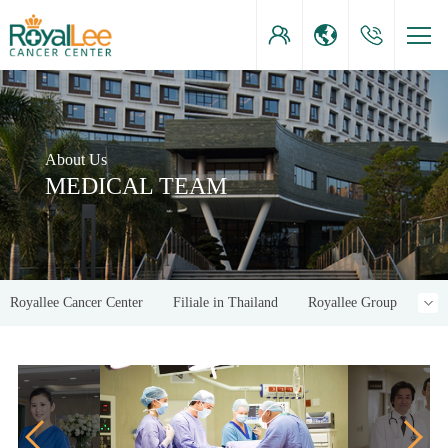
About Us
MEDICAL TEAM
Royallee Cancer Center
Filiale in Thailand
Royallee Group