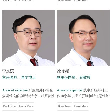
Book Now
Learn More
Book Now
Learn More
手术）为主的综合治疗有着丰富...
各种开放、腹腔镜、机器人手...
李文滨
徐鋆耀
主任医师、医学博士
副主任医师、副教授
Areas of expertise:
肝胆胰外科常见
Areas of expertise:
从事肝胆外科工
病疑难病的诊断和治疗，对原发性
作10余年，擅长肝脏和胆道恶性肿
肝癌综合治疗及全程管理，门脉高
瘤根治性手术与腹腔镜微创治疗，
Book Now
Learn More
Book Now
Learn More
压症的精准治疗，急性重症胰...
常规开展腹腔镜肝切除术、...