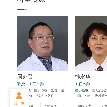
周苏晋
韩永华
教授、主任医师
主任医师
擅长领域：
擅长心脏、血管、腹
擅长领域：
擅长浅表
部、妇产科、浅表小器官...
心脏、妇科、腹部等各.
预约专家
了解更多
预约专家
了