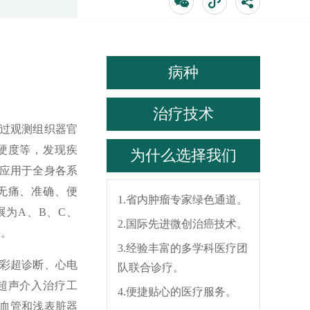
病种
治疗技术
过观测组织器官
硬度等，发现疾
为什么选择我们
应用于全身各系
无痛、准确、便
1.省内肿瘤专家绿色通道。
为A、B、C、
2.国际先进微创治癌技术。
等。
3.经验丰富的多学科医疗团
彩超诊断、心电
队联合诊疗。
超声介入治疗工
4.便捷贴心的医疗服务。
血管和浅表脏器