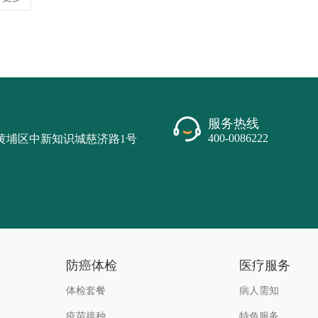
服务热线
400-0086222
黄埔区中新知识城慈济路1号
防癌体检
医疗服务
体检套餐
病人需知
疫苗接种
特色服务