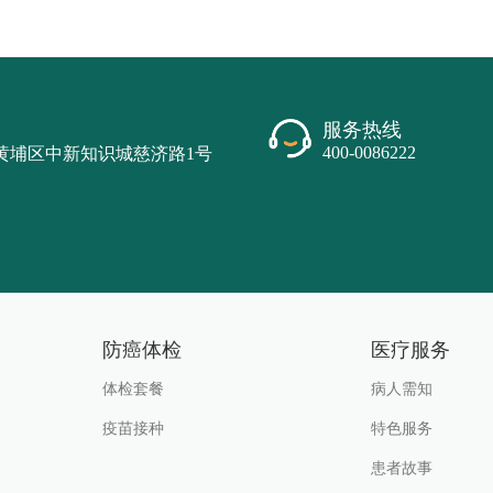
服务热线
400-0086222
黄埔区中新知识城慈济路1号
防癌体检
医疗服务
体检套餐
病人需知
疫苗接种
特色服务
患者故事